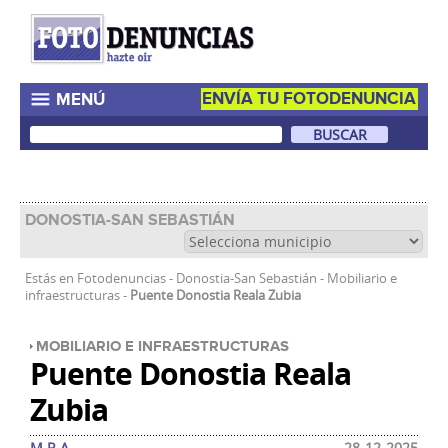
ENVÍA TU FOTODENUNCIA
MENÚ
DONOSTIA-SAN SEBASTIÁN
Estás en
Fotodenuncias
-
Donostia-San Sebastián
-
Mobiliario e
infraestructuras
-
Puente Donostia Reala Zubia
MOBILIARIO E INFRAESTRUCTURAS
Puente Donostia Reala
Zubia
M.R.A
28-12-2025