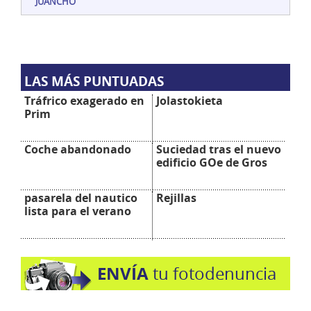
JUANCHO
LAS MÁS PUNTUADAS
Tráfrico exagerado en
Jolastokieta
Prim
Coche abandonado
Suciedad tras el nuevo
edificio GOe de Gros
pasarela del nautico
Rejillas
lista para el verano
ENVÍA
tu fotodenuncia