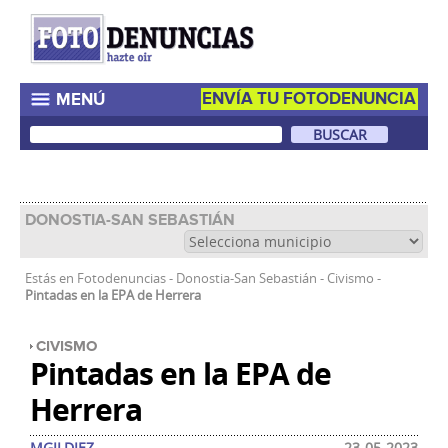
ENVÍA TU FOTODENUNCIA
MENÚ
DONOSTIA-SAN SEBASTIÁN
Estás en
Fotodenuncias
-
Donostia-San Sebastián
-
Civismo
-
Pintadas en la EPA de Herrera
CIVISMO
Pintadas en la EPA de
Herrera
MGILDIEZ
23-05-2023