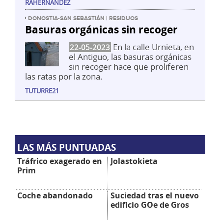
RAHERNANDEZ
DONOSTIA-SAN SEBASTIÁN | RESIDUOS
Basuras orgánicas sin recoger
En la calle Urnieta, en
22-05-2023
el Antiguo, las basuras orgánicas
sin recoger hace que proliferen
las ratas por la zona.
TUTURRE21
LAS MÁS PUNTUADAS
Tráfrico exagerado en
Jolastokieta
Prim
Coche abandonado
Suciedad tras el nuevo
edificio GOe de Gros