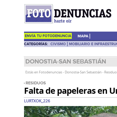
ENVÍA TU FOTODENUNCIA
MAPA
CATEGORÍAS:
CIVISMO
MOBILIARIO E INFRAESTR
DONOSTIA-SAN SEBASTIÁN
Estás en
Fotodenuncias
-
Donostia-San Sebastián
-
Residu
RESIDUOS
Falta de papeleras en U
LURTXOK_226