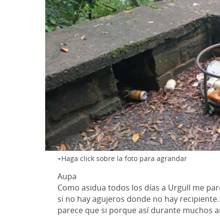
Haga click sobre la foto para agrandar
Aupa
Como asidua todos los días a Urgull me par
si no hay agujeros donde no hay recipiente.
parece que si porque así durante muchos 