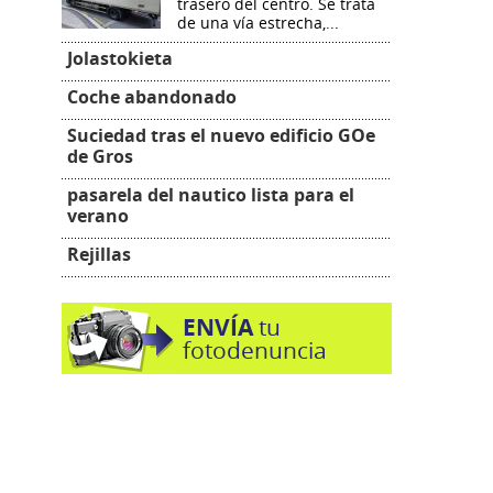
trasero del centro. Se trata
de una vía estrecha,...
Jolastokieta
Coche abandonado
Suciedad tras el nuevo edificio GOe
de Gros
pasarela del nautico lista para el
verano
Rejillas
ENVÍA
tu
fotodenuncia