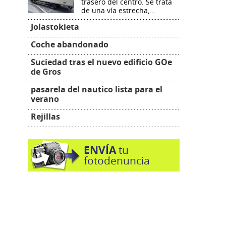
trasero del centro. Se trata
de una vía estrecha,...
Jolastokieta
Coche abandonado
Suciedad tras el nuevo edificio GOe
de Gros
pasarela del nautico lista para el
verano
Rejillas
ENVÍA
tu
fotodenuncia