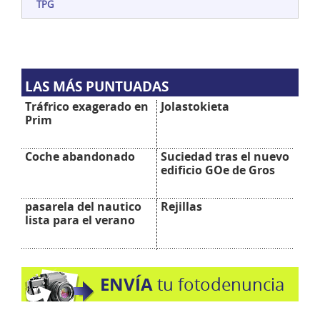
TPG
LAS MÁS PUNTUADAS
Tráfrico exagerado en
Jolastokieta
Prim
Coche abandonado
Suciedad tras el nuevo
edificio GOe de Gros
pasarela del nautico
Rejillas
lista para el verano
ENVÍA
tu fotodenuncia