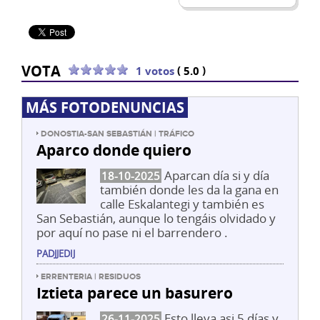
VOTA
(
)
1 votos
5.0
MÁS FOTODENUNCIAS
DONOSTIA-SAN SEBASTIÁN | TRÁFICO
Aparco donde quiero
Aparcan día si y día
18-10-2025
también donde les da la gana en
calle Eskalantegi y también es
San Sebastián, aunque lo tengáis olvidado y
por aquí no pase ni el barrendero .
PADJJEDIJ
ERRENTERIA | RESIDUOS
Iztieta parece un basurero
Esto lleva asi 5 días y
26-11-2025