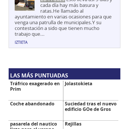
cada día hay más basura y
ratas.He llamado al
ayuntamiento en varias ocasiones para que
venga una patrulla de municipales.Y su
contestación a sido que tienen mucho
trabajo que...
IZTIETA
LAS MÁS PUNTUADAS
Tráfrico exagerado en
Jolastokieta
Prim
Coche abandonado
Suciedad tras el nuevo
edificio GOe de Gros
pasarela del nautico
Rejillas