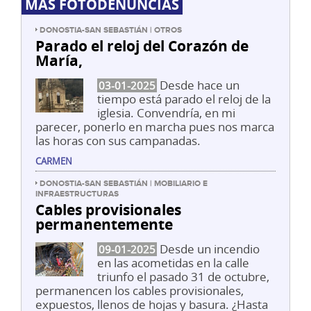
MÁS FOTODENUNCIAS
DONOSTIA-SAN SEBASTIÁN | OTROS
Parado el reloj del Corazón de
María,
Desde hace un
03-01-2025
tiempo está parado el reloj de la
iglesia. Convendría, en mi
parecer, ponerlo en marcha pues nos marca
las horas con sus campanadas.
CARMEN
DONOSTIA-SAN SEBASTIÁN | MOBILIARIO E
INFRAESTRUCTURAS
Cables provisionales
permanentemente
Desde un incendio
09-01-2025
en las acometidas en la calle
triunfo el pasado 31 de octubre,
permanencen los cables provisionales,
expuestos, llenos de hojas y basura. ¿Hasta