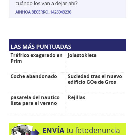
cuándo los van a dejar ahí?
AINHOA.BECERRO_1426943236
LAS MÁS PUNTUADAS
Tráfrico exagerado en
Jolastokieta
Prim
Coche abandonado
Suciedad tras el nuevo
edificio GOe de Gros
pasarela del nautico
Rejillas
lista para el verano
ENVÍA
tu fotodenuncia