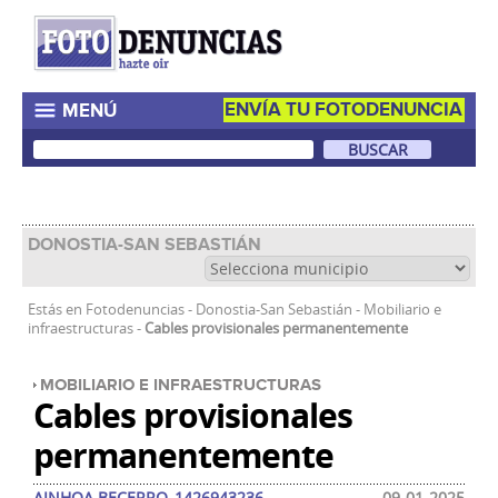
ENVÍA TU FOTODENUNCIA
MENÚ
DONOSTIA-SAN SEBASTIÁN
Estás en
Fotodenuncias
-
Donostia-San Sebastián
-
Mobiliario e
infraestructuras
-
Cables provisionales permanentemente
MOBILIARIO E INFRAESTRUCTURAS
Cables provisionales
permanentemente
AINHOA.BECERRO_1426943236
09-01-2025