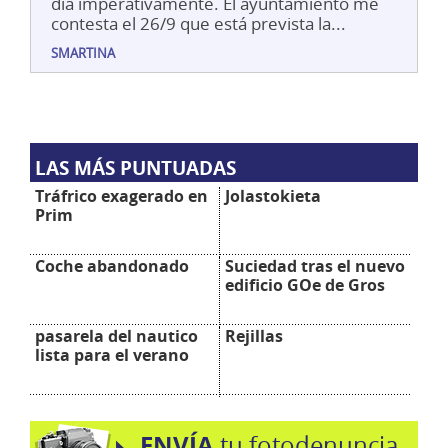
dia imperativamente. El ayuntamiento me
contesta el 26/9 que está prevista la...
SMARTINA
LAS MÁS PUNTUADAS
Tráfrico exagerado en
Jolastokieta
Prim
Coche abandonado
Suciedad tras el nuevo
edificio GOe de Gros
pasarela del nautico
Rejillas
lista para el verano
ENVÍA
tu fotodenuncia