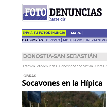
ENVÍA TU FOTODENUNCIA
MAPA
CATEGORÍAS:
CIVISMO
MOBILIARIO E INFRAESTR
DONOSTIA-SAN SEBASTIÁN
Estás en
Fotodenuncias
-
Donostia-San Sebastián
-
Obras
-
OBRAS
Socavones en la Hípica