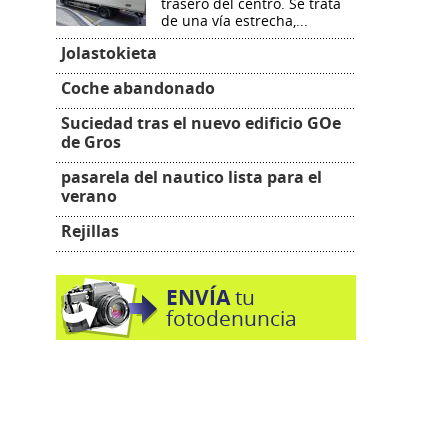
trasero del centro. Se trata
de una vía estrecha,...
Jolastokieta
Coche abandonado
Suciedad tras el nuevo edificio GOe
de Gros
pasarela del nautico lista para el
verano
Rejillas
ENVÍA
tu
fotodenuncia