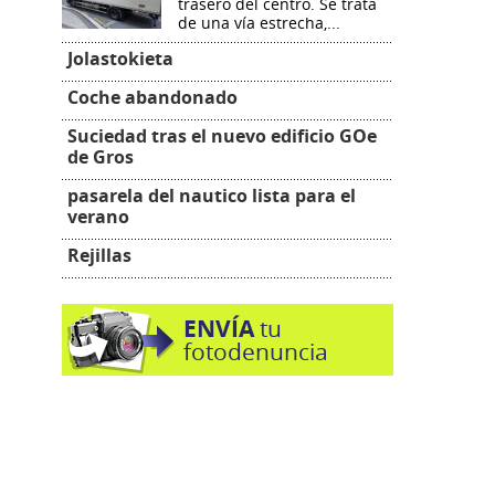
trasero del centro. Se trata
de una vía estrecha,...
Jolastokieta
Coche abandonado
Suciedad tras el nuevo edificio GOe
de Gros
pasarela del nautico lista para el
verano
Rejillas
ENVÍA
tu
fotodenuncia