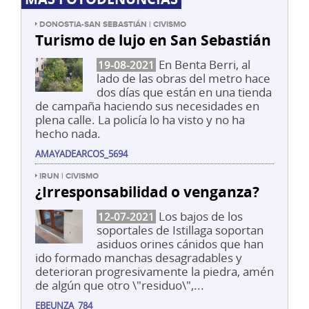
DONOSTIA-SAN SEBASTIÁN | CIVISMO
Turismo de lujo en San Sebastián
En Benta Berri, al
19-08-2021
lado de las obras del metro hace
dos días que están en una tienda
de campaña haciendo sus necesidades en
plena calle. La policía lo ha visto y no ha
hecho nada.
AMAYADEARCOS_5694
IRUN | CIVISMO
¿Irresponsabilidad o venganza?
Los bajos de los
12-07-2021
soportales de Istillaga soportan
asiduos orines cánidos que han
ido formado manchas desagradables y
deterioran progresivamente la piedra, amén
de algún que otro \"residuo\",...
EBEUNZA_784