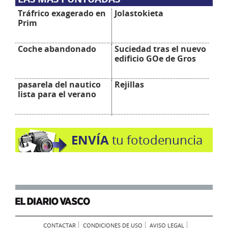
Tráfrico exagerado en
Jolastokieta
Prim
Coche abandonado
Suciedad tras el nuevo
edificio GOe de Gros
pasarela del nautico
Rejillas
lista para el verano
ENVÍA
tu fotodenuncia
CONTACTAR
CONDICIONES DE USO
AVISO LEGAL