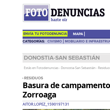
ENVÍA TU FOTODENUNCIA
MAPA
CATEGORÍAS:
CIVISMO
MOBILIARIO E INFRAESTR
DONOSTIA-SAN SEBASTIÁN
Estás en
Fotodenuncias
-
Donostia-San Sebastián
-
Residu
RESIDUOS
Basura de campamento 
Zorroaga
AITOR.LOPEZ_1590197131