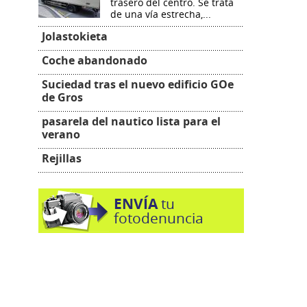
trasero del centro. Se trata
de una vía estrecha,...
Jolastokieta
Coche abandonado
Suciedad tras el nuevo edificio GOe
de Gros
pasarela del nautico lista para el
verano
Rejillas
ENVÍA
tu
fotodenuncia