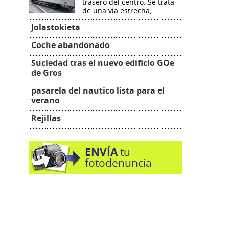
trasero del centro. Se trata
de una vía estrecha,...
Jolastokieta
Coche abandonado
Suciedad tras el nuevo edificio GOe
de Gros
pasarela del nautico lista para el
verano
Rejillas
ENVÍA
tu
fotodenuncia