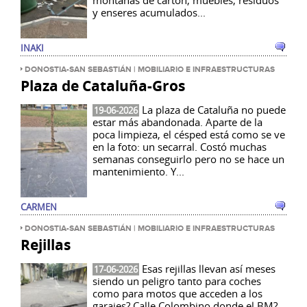
montañas de cartón, muebles, residuos
y enseres acumulados...
INAKI
DONOSTIA-SAN SEBASTIÁN | MOBILIARIO E INFRAESTRUCTURAS
Plaza de Cataluña-Gros
La plaza de Cataluña no puede
19-06-2026
estar más abandonada. Aparte de la
poca limpieza, el césped está como se ve
en la foto: un secarral. Costó muchas
semanas conseguirlo pero no se hace un
mantenimiento. Y...
CARMEN
DONOSTIA-SAN SEBASTIÁN | MOBILIARIO E INFRAESTRUCTURAS
Rejillas
Esas rejillas llevan así meses
17-06-2026
siendo un peligro tanto para coches
como para motos que acceden a los
garajes?.Calle Colombino donde el BM?.